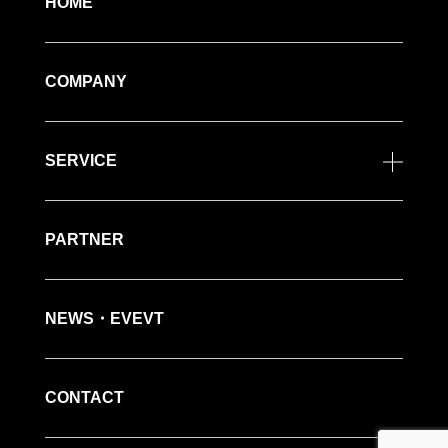
イ イベント開催日の３９日前～３０日前
HOME
までに申し出た場合 ： 料金の50％
ウ イベント開催日の２９日前～１４日前
までに申し出た場合 ： 料金の70％
エ イベント開催日の１３日前～当日前ま
COMPANY
でに申し出た場合 ： 料金の100％
オ 事前にキャンセルの申し出をされずに
欠席された場合 ： 料金の100％
・受講料をすでにお支払い済みの場合
SERVICE
すでに受講料をご入金いただいている場
合には、決済手数料及び振込手数料を該
当キャンセル料から差し引いて、ご返金
いたします。
PARTNER
・弊社都合のイベントの中止の場合
イベント催行の最低受講人数に満たない
場合や天災により開催が困難な場合、イ
NEWS・EVEVT
ベントの開催を中止することがありま
す。
その場合は、お支払いいただいた受講料
のみ全額をご返金いたします。
受講料以外でお客様にご負担いただいた
CONTACT
費用（例：交通費、振込手数料等）は、
返金対象外となり、弊社では負担できま
せんので、あらかじめご了承くださいま