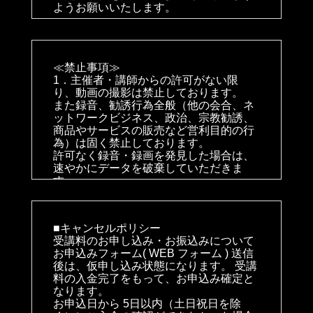
ようお願いいたします。
2. イベント会場内・外で発生した事故・
トラブル・盗難等につきまして、主催
者・会場・出展者は、一切の責任を負い
≪禁止事項≫
かねます。
1．主催者・講師からの許可がない限
貴重品等の管理はご自身でお願いいたし
り、動画の撮影は禁止しております。
ます。
また録音、勧誘行為全般（他の会合、ネ
3. 事故や混乱防止のため、スタッフの指
ットワークビジネス、政治、宗教勧誘、
示には必ず従ってください。
商品やサービスの販売など営利目的の行
従っていただけない場合、参加をお断り
為）は固く禁止しております。
することやイベントを中止することがご
許可なく録音・録画を発見した場合は、
ざいます。
速やかにデータを破棄していただきま
参加者並びに主催者への迷惑行為、進行
す。
の妨げになる行為は、禁止いたします。
2．イベント・研修ご参加の際、他の参
加者の方のご迷惑になることや、
■キャンセルポリシー
進行の妨げになる行為をされた場合は、
受講料のお申し込み・お振込みについて
主催者の判断により
お申込みフォーム( WEB フォーム ) 送信
参加の続行をお断りさせていただくこと
後は、仮申し込み状態になります。 受講
もございます。
料の入金完了をもって、お申込み確定と
その場合、代金のご返金も行われませ
なります。
ん。
お申込日から 5日以内（土日祝日を除
ご質問等がございましたらお気軽にご連