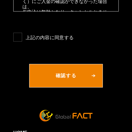
く）にご入金の確認ができなかった場合
絡くださいませ。
は、
講師、スタッフ一同
仮申込は無効となり、キャンセルとさせ
ていただきます。なお、申込者が多い場
合は入金ベースでの先着順となります。
お申込み後はできるだけ早めに入金して
いただきますようよろしくお願いいたし
上記の内容に同意する
ます。
お振込み手数料はお客様負担にてお願い
致します。
キャンセルの連絡
お申し込み後に、やむを得ない理由によ
りキャンセルされる場合は（お問い合わ
せ先名:Global FACT S.L. info@glo-bal-
fact.com）までメールにてご連絡くださ
い。
その際、払い戻し方法については、追っ
てご連絡差し上げます。
■キャンセル料
以下の区分に従って、キャンセル料をお
支払いただきます。
ア イベント開催日の４０日前までに申し
出た場合 ： なし